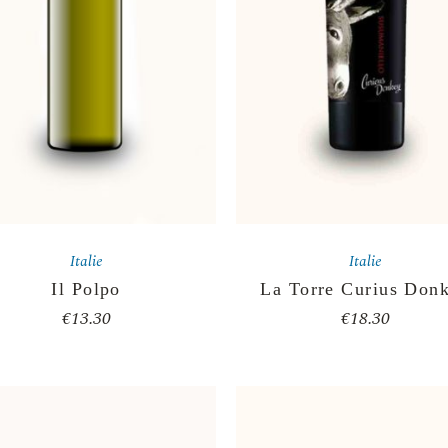
Italie
Italie
Il Polpo
La Torre Curius Don
€
13.30
€
18.30