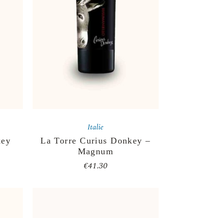
Italie
key
La Torre Curius Donkey –
Magnum
€
41.30