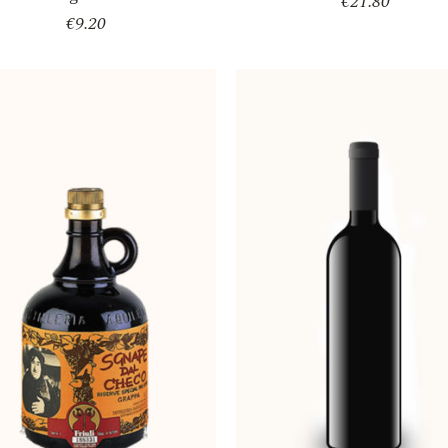
€
21.80
€
9.20