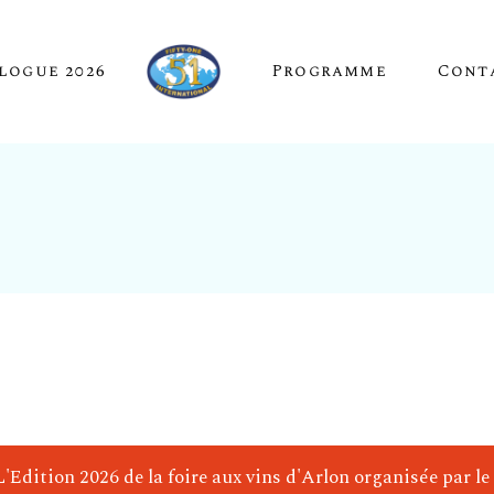
logue 2026
Programme
Cont
e)
c)
L'Edition 2026 de la foire aux vins d'Arlon organisée par 