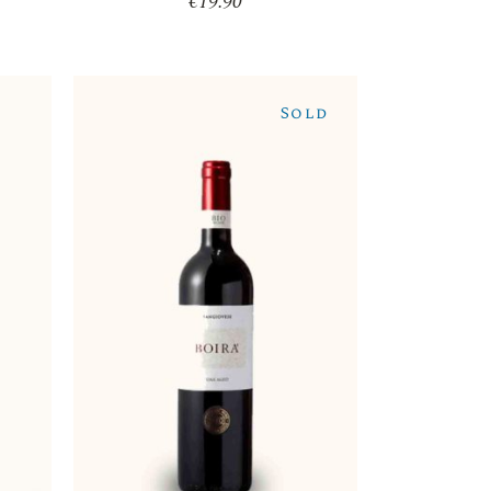
€
19.90
Sold