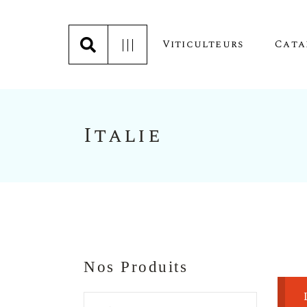
Viticulteurs
Cata
Italie
Abelanet-Laneyrie (Bourgogn
Domaine Blanville (Languedo
Les Gamaylinand (Beaujolais)
La Cave Terre Des Templiers
Château Latuc (Cahors)
Domaine De L’Epineau
Nos Produits
Fontaine Du Clos (Rhône)