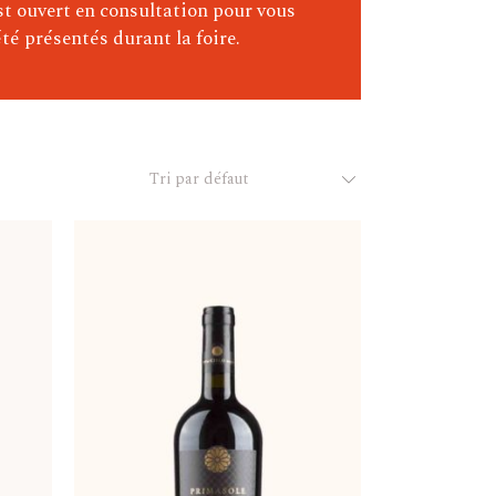
st ouvert en consultation pour vous
té présentés durant la foire.
Tri par défaut