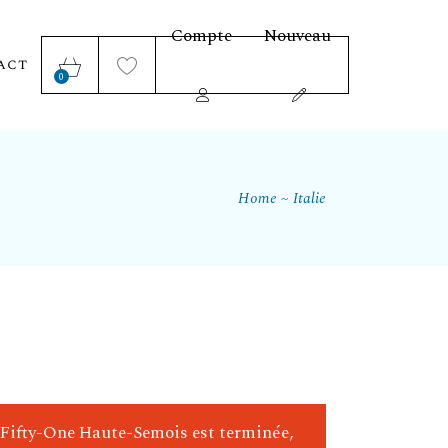
Compte
Nouveau
act
0
Home
Italie
le Fifty-One Haute-Semois est terminée,