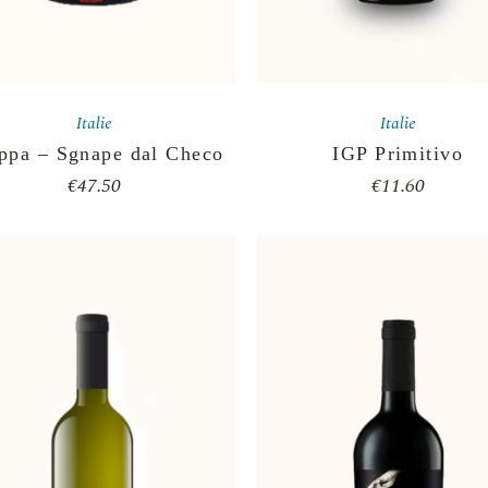
Italie
Italie
ppa – Sgnape dal Checo
IGP Primitivo
€
47.50
€
11.60