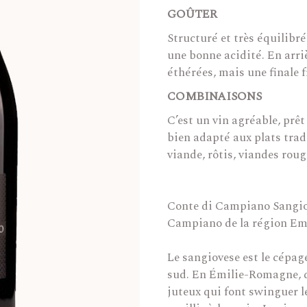
GOÛTER
Structuré et très équilibr
une bonne acidité. En arri
éthérées, mais une finale f
COMBINAISONS
C’est un vin agréable, prêt 
bien adapté aux plats tradi
viande, rôtis, viandes roug
Conte di Campiano Sangiov
Campiano de la région Emi
Le sangiovese est le cépag
sud. En Émilie-Romagne, da
juteux qui font swinguer le