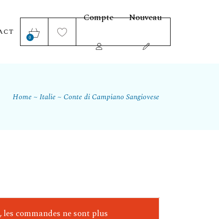
Compte
Nouveau
act
0
Home
Italie
Conte di Campiano Sangiovese
e, les commandes ne sont plus