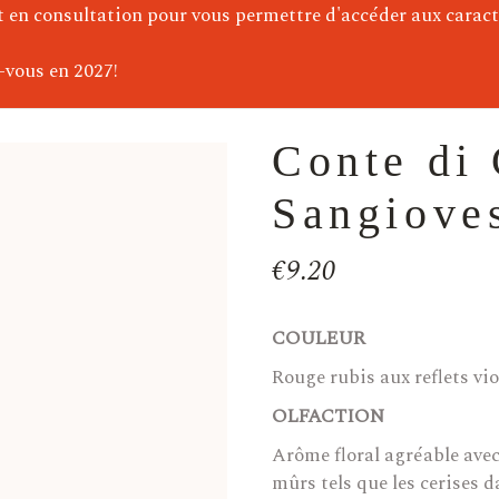
)
t en consultation pour vous permettre d'accéder aux caract
e)
-vous en 2027!
Conte di
Sangiove
€
9.20
COULEUR
Rouge rubis aux reflets vio
OLFACTION
Arôme floral agréable avec 
mûrs tels que les cerises da