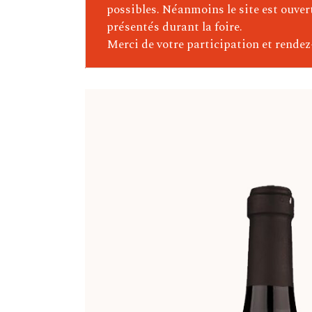
Delas Frères (Vallée Du Rhône
possibles. Néanmoins le site est ouver
présentés durant la foire.
Ponsard-Chevalier (Bourgogn
Merci de votre participation et rendez
Boudau (Roussillon)
Maurice Schueller (Alsace)
Château Belle-Garde
Portugal – Argentine – Chili
Italie
Domaine Pellerin (Bugey)