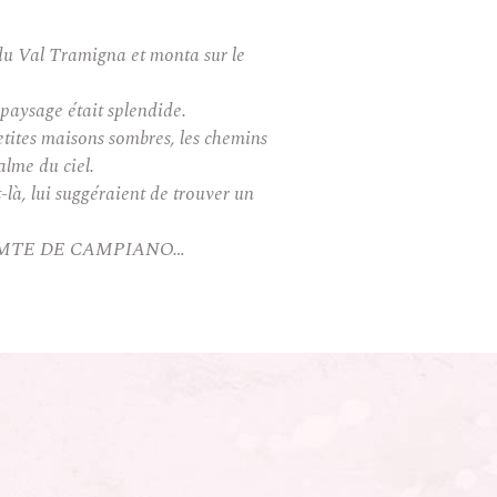
s du Val Tramigna et monta sur le
 paysage était splendide.
 petites maisons sombres, les chemins
calme du ciel.
-là, lui suggéraient de trouver un
m de COMTE DE CAMPIANO…