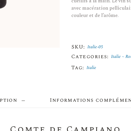
cueillis à la main. Le vin 
avec macération pelliculair
couleur et de l’arôme.
SKU:
Italie-05
Categories:
Italie
Ro
Tag:
Italie
ption
Informations compléme
Comte de Campiano