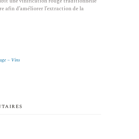
subit une vinification rouge traditionnelle
e afin d’améliorer l’extraction de la
uge
Vins
ntaires