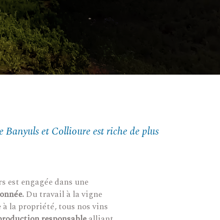
e Banyuls et Collioure est riche de plus
rs est engagée dans une
sonnée.
Du travail à la vigne
 à la propriété, tous nos vins
production responsable
alliant