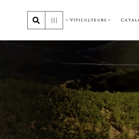
Viticulteurs
Catal
Abelanet-Laneyrie (Bourgogne)
Domaine Blanville (Languedoc)
Les Gamaylinand (Beaujolais)
La Cave Terre Des Templiers
Château Latuc (Cahors)
Domaine De L’Epineau
Fontaine Du Clos (Rhône)