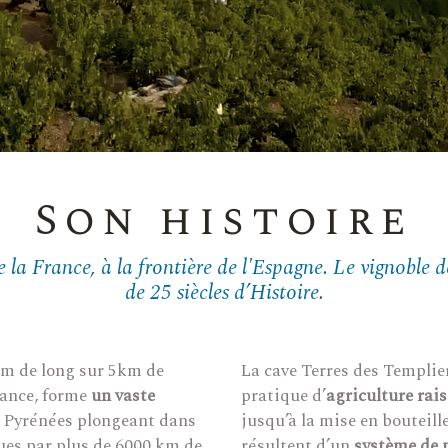
Son histoire
e la France, à la frontière de l'Espagne. Le vignoble d
de 25 siècles d’Histoire.
km de long sur 5km de
La cave Terres des Templie
rance, forme
un vaste
pratique d’
agriculture rai
s Pyrénées plongeant dans
jusqu’à la mise en bouteille
ues par plus de 6000 km de
résultent d’un
système de 