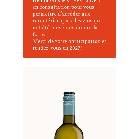
Néanmoins le site est ouvert
en consultation pour vous
permettre d'accéder aux
caractéristiques des vins qui
ont été présentés durant la
foire.
Merci de votre participation et
rendez-vous en 2027!