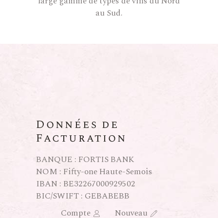
large gamme de types de vins du Nord
au Sud.
Données de
Facturation
BANQUE : FORTIS BANK
NOM : Fifty-one Haute-Semois
IBAN : BE32267000929502
BIC/SWIFT : GEBABEBB
Compte
Nouveau