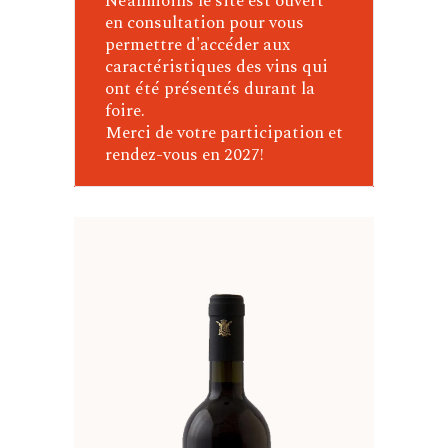
Néanmoins le site est ouvert
en consultation pour vous
permettre d'accéder aux
caractéristiques des vins qui
ont été présentés durant la
foire.
Merci de votre participation et
rendez-vous en 2027!