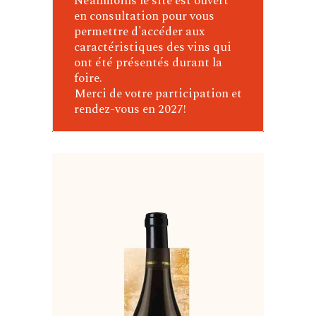
Néanmoins le site est ouvert
en consultation pour vous
permettre d'accéder aux
caractéristiques des vins qui
ont été présentés durant la
foire.
Merci de votre participation et
rendez-vous en 2027!