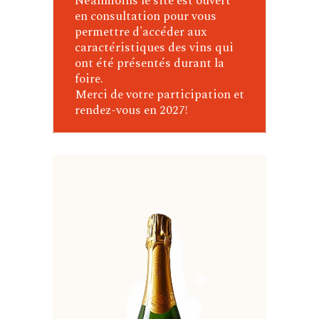
Néanmoins le site est ouvert
en consultation pour vous
permettre d'accéder aux
caractéristiques des vins qui
ont été présentés durant la
foire.
Merci de votre participation et
rendez-vous en 2027!