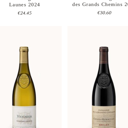
des Grands Chemins 
Launes 2024
€
30.60
€
24.45