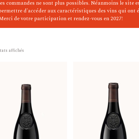
)
les commandes ne sont plus possibles. Néanmoins le site e
permettre d'accéder aux caractéristiques des vins qui ont é
e)
Merci de votre participation et rendez-vous en 2027!
tats affichés