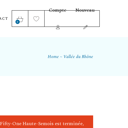
Compte
Nouveau
act
0
Home
Vallée du Rhône
le Fifty-One Haute-Semois est terminée,