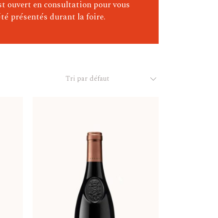
st ouvert en consultation pour vous
té présentés durant la foire.
Tri par défaut