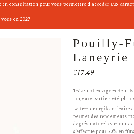
)
t en consultation pour vous permettre d'accéder aux caract
e)
-vous en 2027!
Pouilly-F
Laneyrie
€
17.49
Très vieilles vignes dont l
majeure partie a été plant
Le terroir argilo-calcaire e
permet des rendements moy
degrés naturels variant de 
s’effectue pour 50% en fûts