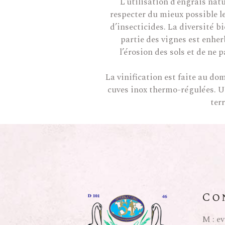
L’utilisation d’engrais nat
respecter du mieux possible le
d’insecticides. La diversité 
partie des vignes est enher
l’érosion des sols et de ne
La vinification est faite au do
cuves inox thermo-régulées. Un
ter
Co
M :
ev