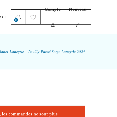
Compte
Nouveau
act
0
lanet-Laneyrie
Pouilly-Fuissé Serge Laneyrie 2024
e, les commandes ne sont plus