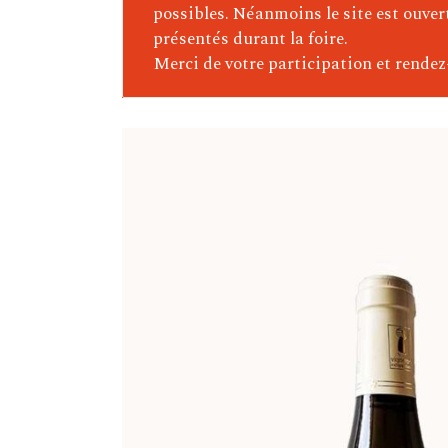
Delas Frères (Vallée Du Rhône
possibles. Néanmoins le site est ouver
présentés durant la foire.
Ponsard-Chevalier (Bourgogn
Merci de votre participation et rendez
Boudau (Roussillon)
Maurice Schueller (Alsace)
Château Belle-Garde
Portugal – Argentine – Chili
Italie
Domaine Pellerin (Bugey)