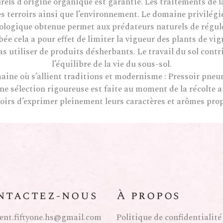
urels d’origine organique est garantie. Les traitements de 
s terroirs ainsi que l’environnement. Le domaine privilégi
biologique obtenue permet aux prédateurs naturels de régule
bée cela a pour effet de limiter la vigueur des plants de v
 pas utiliser de produits désherbants. Le travail du sol con
l’équilibre de la vie du sous-sol.
maine où s’allient traditions et modernisme : Pressoir pneu
e sélection rigoureuse est faite au moment de la récolte a
roirs d’exprimer pleinement leurs caractères et arômes prop
ntactez-nous
À propos
ent.fiftyone.hs@gmail.com
Politique de confidentialité