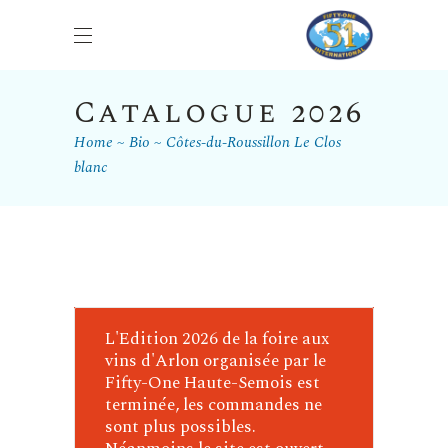
Catalogue 2026
Home
Bio
Côtes-du-Roussillon Le Clos
blanc
L'Edition 2026 de la foire aux
vins d'Arlon organisée par le
Fifty-One Haute-Semois est
terminée, les commandes ne
sont plus possibles.