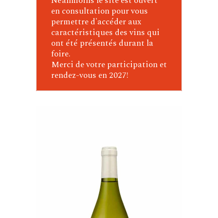
Néanmoins le site est ouvert
en consultation pour vous
permettre d'accéder aux
caractéristiques des vins qui
ont été présentés durant la
foire.
Merci de votre participation et
rendez-vous en 2027!