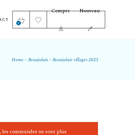
Compte
Nouveau
act
0
Home
Beaujolais
Beaujolais villages 2023
e, les commandes ne sont plus