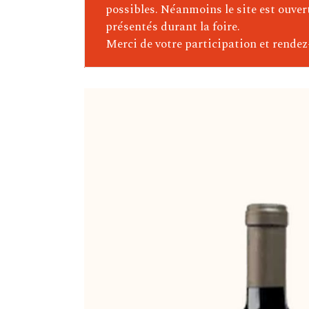
Delas Frères (Vallée Du Rhône
possibles. Néanmoins le site est ouver
présentés durant la foire.
Ponsard-Chevalier (Bourgogn
Merci de votre participation et rendez
Boudau (Roussillon)
Maurice Schueller (Alsace)
Château Belle-Garde
Portugal – Argentine – Chili
Italie
Domaine Pellerin (Bugey)