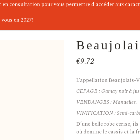
)
t en consultation pour vous permettre d'accéder aux caract
e)
-vous en 2027!
Beaujolai
€
9.72
L’appellation Beaujolais-V
CEPAGE
: Gamay noir à jus
VENDANGES
: Manuelles.
VINIFICATION
: Semi-carb
D’une belle robe cerise, il
où domine le cassis et la fr