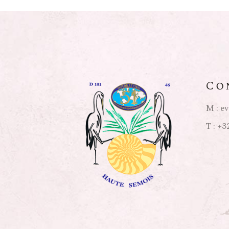
Co
M :
ev
T :
+32