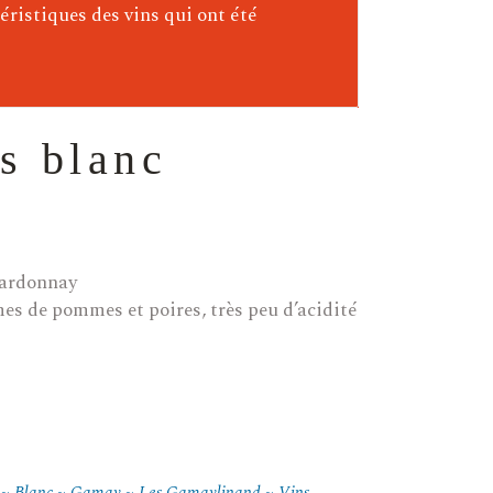
éristiques des vins qui ont été
s blanc
hardonnay
es de pommes et poires, très peu d’acidité
Blanc
Gamay
Les Gamaylinand
Vins