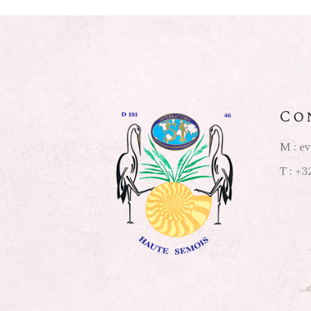
Co
M :
ev
T :
+32