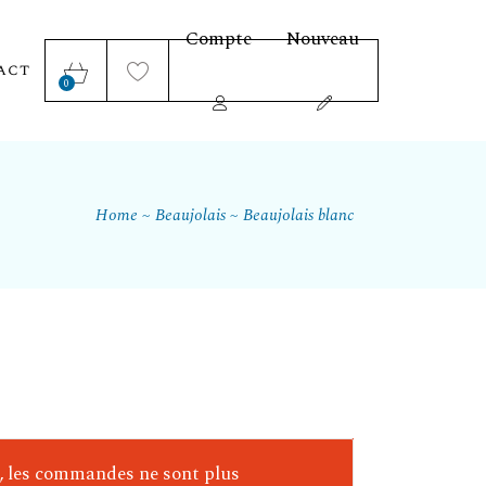
Compte
Nouveau
act
0
Home
Beaujolais
Beaujolais blanc
e, les commandes ne sont plus