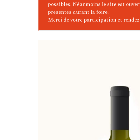
Delas Frères (Vallée Du Rhône
possibles. Néanmoins le site est ouver
présentés durant la foire.
Ponsard-Chevalier (Bourgogn
Merci de votre participation et rendez
Boudau (Roussillon)
Maurice Schueller (Alsace)
Château Belle-Garde
Portugal – Argentine – Chili
Italie
Domaine Pellerin (Bugey)