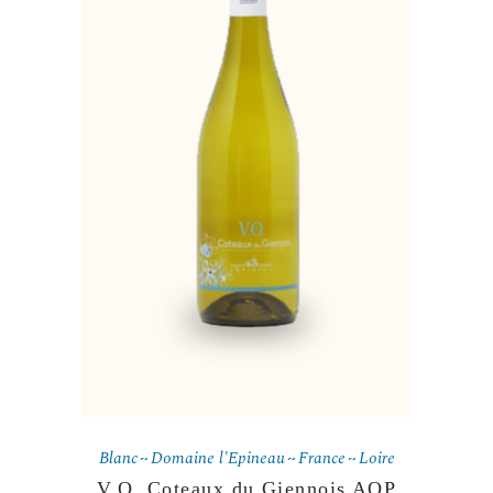
Blanc
Domaine l'Epineau
France
Loire
V.O. Coteaux du Giennois AOP