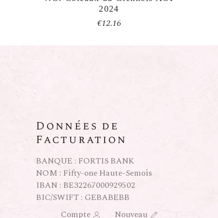
2024
€
12.16
Données de
Facturation
BANQUE : FORTIS BANK
NOM : Fifty-one Haute-Semois
IBAN : BE32267000929502
BIC/SWIFT : GEBABEBB
Compte
Nouveau