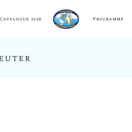
Catalogue 2026
Programme
Reuter
urgogne)
nguedoc)
olais)
liers
e)