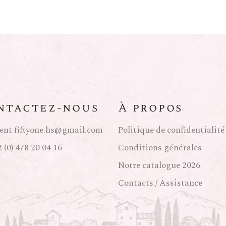
 Rhône)
urgogne)
ce)
Chili
ntactez-nous
À propos
y)
ent.fiftyone.hs@gmail.com
Politique de confidentialité
 (0) 478 20 04 16
Conditions générales
Notre catalogue 2026
Contacts / Assistance