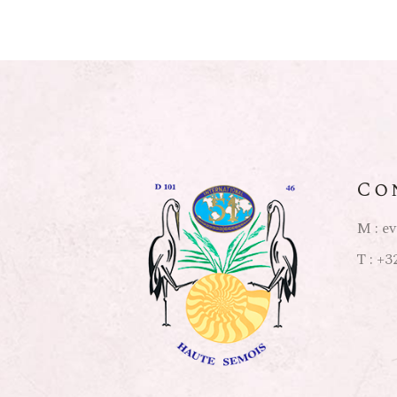
Delas Frères (Vallée Du
Ponsard-Chevalier (Bo
Boudau (Roussillon)
Maurice Schueller (Alsa
Château Belle-Garde
Portugal – Argentine – 
Co
Italie
Domaine Pellerin (Buge
M :
ev
T :
+32